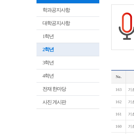
학과공지사항
대학공지사항
1학년
2학년
3학년
4학년
No.
전재 한마당
163
기초
사진 게시판
162
기초
161
기초
160
기초