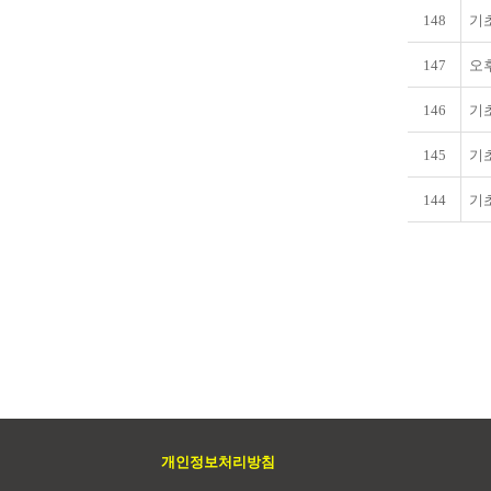
148
기
147
오
146
기
145
기
144
기
개인정보처리방침