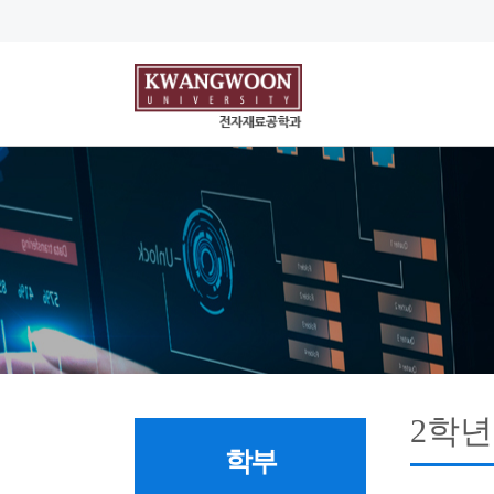
2학년
학부