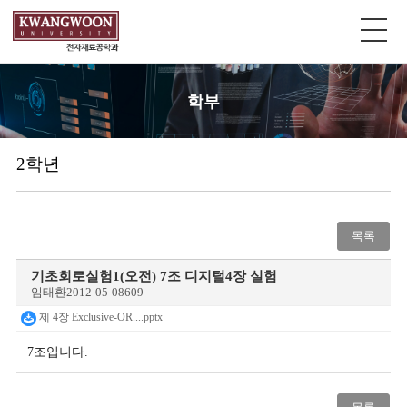
학부
2학년
목록
기초회로실험1(오전) 7조 디지털4장 실험
임태환
2012-05-08
609
제 4장 Exclusive-OR....pptx
7조입니다.