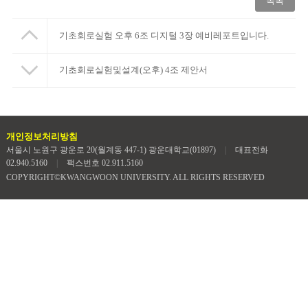
목록
기초회로실험 오후 6조 디지털 3장 예비레포트입니다.
기초회로실험및설계(오후) 4조 제안서
개인정보처리방침
서울시 노원구 광운로 20(월계동 447-1) 광운대학교(01897)
|
대표전화
02.940.5160
|
팩스번호 02.911.5160
COPYRIGHT©KWANGWOON UNIVERSITY. ALL RIGHTS RESERVED