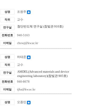
조원주
성명
교수
직위
첨단반도체 연구실 (참빛관 910호)
연구실
940-5163
전화번호
chowj@kw.ac.kr
이메일
하태준
성명
교수
직위
AMDEL(Advanced materials and device
연구실
engineering laboratory)(참빛관 905호)
940-8678
전화번호
tjha@kw.ac.kr
이메일
오종민
성명