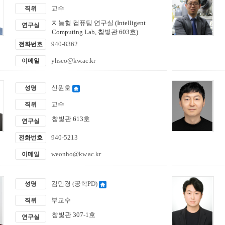
교수
직위
지능형 컴퓨팅 연구실 (Intelligent
연구실
Computing Lab, 참빛관 603호)
940-8362
전화번호
yhseo@kw.ac.kr
이메일
신원호
성명
교수
직위
참빛관 613호
연구실
940-5213
전화번호
weonho@kw.ac.kr
이메일
김민경 (공학PD)
성명
부교수
직위
참빛관 307-1호
연구실