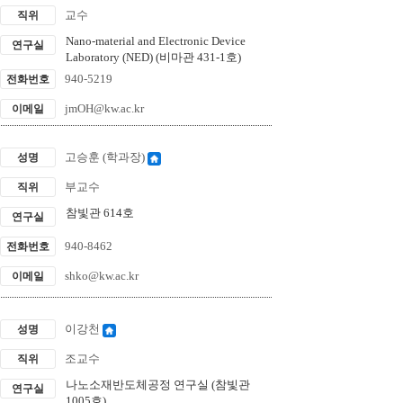
교수
직위
Nano-material and Electronic Device
연구실
Laboratory (NED) (비마관 431-1호)
940-5219
전화번호
jmOH@kw.ac.kr
이메일
고승훈 (학과장)
성명
부교수
직위
참빛관 614호
연구실
940-8462
전화번호
shko@kw.ac.kr
이메일
이강천
성명
조교수
직위
나노소재반도체공정 연구실 (참빛관
연구실
1005호)