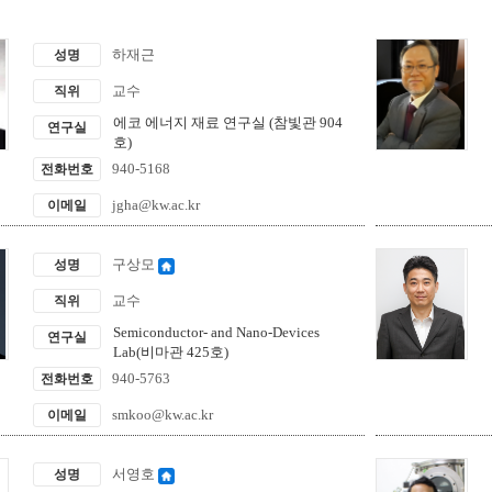
하재근
성명
교수
직위
에코 에너지 재료 연구실 (참빛관 904
연구실
호)
940-5168
전화번호
jgha@kw.ac.kr
이메일
구상모
성명
교수
직위
Semiconductor- and Nano-Devices
연구실
Lab(비마관 425호)
940-5763
전화번호
smkoo@kw.ac.kr
이메일
서영호
성명