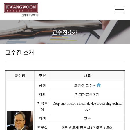
교수진소개
교수진 소개
교수진
구분
내용
성명
조원주 교수님
학과
전자재료공학과
전공분
Deep sub-micron silicon device processing technol
야
ogy
직책
교수
연구실
첨단반도체 연구실 (참빛관 910호)