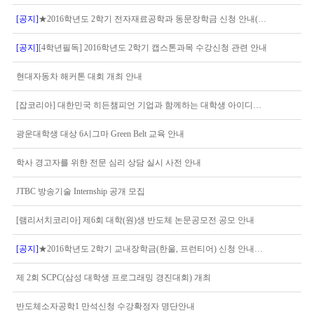
[공지]
★2016학년도 2학기 전자재료공학과 동문장학금 신청 안내(08.31(수) 16:30까지)★
[공지]
[4학년필독] 2016학년도 2학기 캡스톤과목 수강신청 관련 안내
현대자동차 해커톤 대회 개최 안내
[잡코리아] 대한민국 히든챔피언 기업과 함께하는 대학생 아이디어 경진대회
광운대학생 대상 6시그마 Green Belt 교육 안내
학사 경고자를 위한 전문 심리 상담 실시 사전 안내
JTBC 방송기술 Internship 공개 모집
[램리서치코리아] 제6회 대학(원)생 반도체 논문공모전 공모 안내
[공지]
★2016학년도 2학기 교내장학금(한울, 프런티어) 신청 안내★ (06.01(수) -06.14(화) 16:30까지)
제 2회 SCPC(삼성 대학생 프로그래밍 경진대회) 개최
반도체소자공학1 만석신청 수강확정자 명단안내