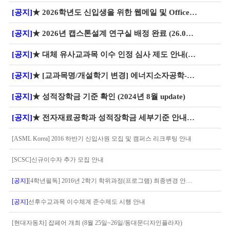
[공지]
★ 2026학년도 신입생을 위한 웹메일 및 Office 365 서비스 안내
[공지]
★ 2026년 캡스톤설계 연구실 배정 완료 (26.03.03. 최신화)
[공지]
★ 대체 유사교과목 이수 인정 심사 제도 안내(2026년 3월~) ★
[공지]
★ [교과목명/개설학기 변경] 에너지소자공학->에너지소재공학
[공지]
★ 성적장학금 기준 확인 (2024년 8월 update)
[공지]
★ 전자재료공학과 성적장학금 세부기준 안내_24.08월 update
[ASML Korea] 2016 하반기 신입사원 모집 및 캠퍼스 리크루팅 안내
[SCSC]신규이수자 추가 모집 안내
[공지]
[4학년필독] 2016년 2학기 학위과정(프로그램) 최종변경 안내 (9/2까지) ★기한엄수
[공지]
선후수교과목 이수체계 준수제도 시행 안내
[현대자동차] 잡페어 개최 (8월 25일~26일/동대문디자인플라자)