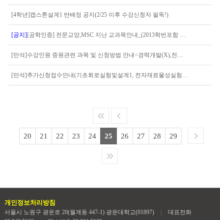
[4학년]캡스톤설계1 반배정 공지(2/25 이후 수강신청자 필독!)
[공지]
[공학인증] 전문교양,MSC 지난 교과목안내_(2013학번포함 이전학생, 2014학번~2015학번 학생 해당)
[만석]수강인원 증원관련 과목 및 신청방법 안내<경력개발(X),전자회로1(O),전자기학1(O)>
[만석]추가신청접수안내(기초회로실험및설계1, 전자재료물성실험및설계1, 반도체소자공학1)
20
21
22
23
24
25
26
27
28
29
개인정보처리방침
서울시 노원구 광운로 20(월계동 447-1) 광운대학교(01897)
|
대표전화