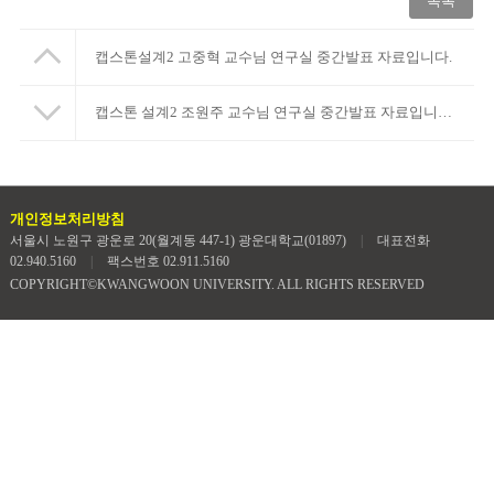
목록
캡스톤설계2 고중혁 교수님 연구실 중간발표 자료입니다.
캡스톤 설계2 조원주 교수님 연구실 중간발표 자료입니다.
개인정보처리방침
서울시 노원구 광운로 20(월계동 447-1) 광운대학교(01897)
|
대표전화
02.940.5160
|
팩스번호 02.911.5160
COPYRIGHT©KWANGWOON UNIVERSITY. ALL RIGHTS RESERVED