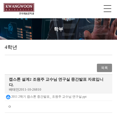
학부
4학년
목록
캡스톤 설계2 조원주 교수님 연구실 중간발표 자료입니
다.
배태언
2011-10-26
810
2011 2학기 캡스톤 중간발표_ 조원주 교수님 연구실.ppt
ㅇ