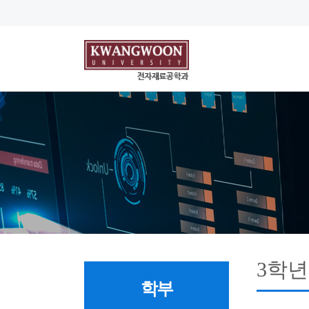
3학년
학부