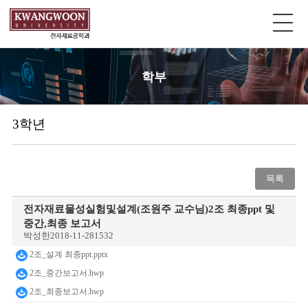
학부
3학년
목록
전자재료물성실험및설계(조원주 교수님)2조 최종ppt 및
중간,최종 보고서
박성한
2018-11-28
1532
2조_설계 최종ppt.pptx
2조_중간보고서.hwp
2조_최종보고서.hwp