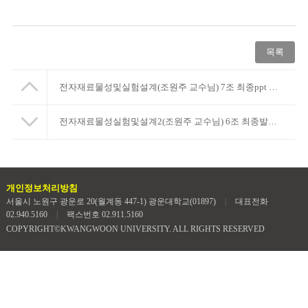
목록
전자재료물성및실험설계(조원주 교수님) 7조 최종ppt 및 중간,최종 보고서
전자재료물성실험및설계2(조원주 교수님) 6조 최종발표ppt 및 최종보고서입니다
개인정보처리방침
서울시 노원구 광운로 20(월계동 447-1) 광운대학교(01897)
|
대표전화
02.940.5160
|
팩스번호 02.911.5160
COPYRIGHT©KWANGWOON UNIVERSITY. ALL RIGHTS RESERVED