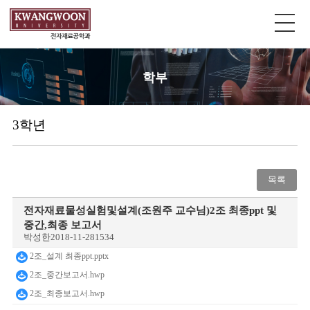
학부
3학년
목록
전자재료물성실험및설계(조원주 교수님)2조 최종ppt 및
중간,최종 보고서
박성한
2018-11-28
1534
2조_설계 최종ppt.pptx
2조_중간보고서.hwp
2조_최종보고서.hwp