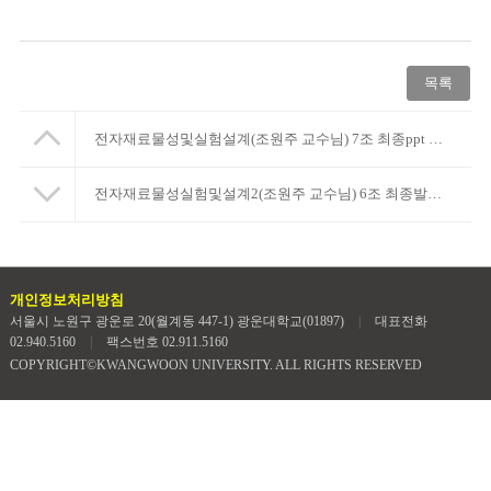
목록
전자재료물성및실험설계(조원주 교수님) 7조 최종ppt 및 중간,최종 보고서
전자재료물성실험및설계2(조원주 교수님) 6조 최종발표ppt 및 최종보고서입니다
개인정보처리방침
서울시 노원구 광운로 20(월계동 447-1) 광운대학교(01897)
|
대표전화
02.940.5160
|
팩스번호 02.911.5160
COPYRIGHT©KWANGWOON UNIVERSITY. ALL RIGHTS RESERVED