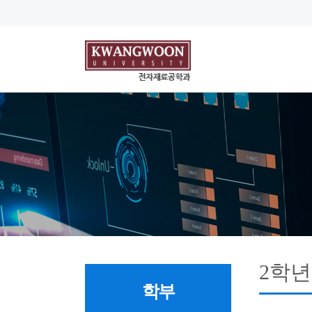
2학년
학부