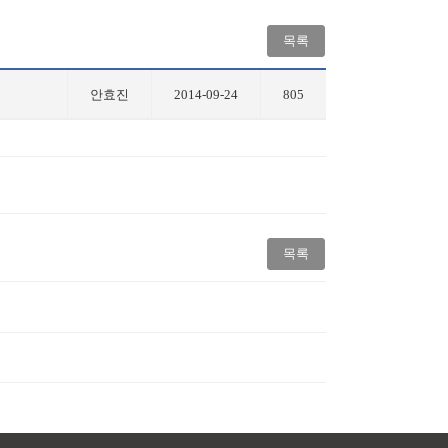
목록
안효진
2014-09-24
805
목록