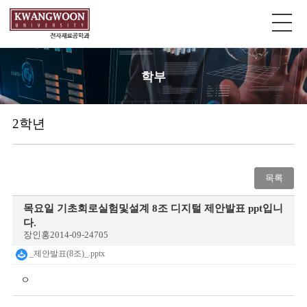
학부
2학년
목록
목요일 기초회로실험및설계 8조 디지털 제안발표 ppt입니
다.
장인홍
2014-09-24
705
_제안발표(8조)_.pptx
ㅇ