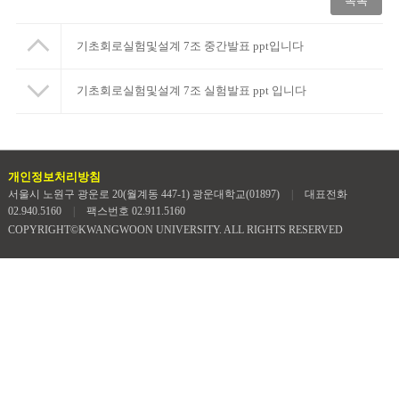
목록
기초회로실험및설계 7조 중간발표 ppt입니다
기초회로실험및설계 7조 실험발표 ppt 입니다
개인정보처리방침
서울시 노원구 광운로 20(월계동 447-1) 광운대학교(01897)
|
대표전화
02.940.5160
|
팩스번호 02.911.5160
COPYRIGHT©KWANGWOON UNIVERSITY. ALL RIGHTS RESERVED