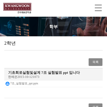
학부
2학년
목록
기초회로실험및설계 7조 실험발표 ppt 입니다
한예은
2015-10-12
1073
7조_실험발표_ppt.pptx