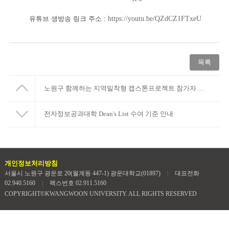
유튜브 생방송 링크 주소 :
https://youtu.be/QZdCZ1FTxeU
목록
노원구 함께하는 지역밀착형 캡스톤프로젝트 참가자 모집
전자정보공과대학 Dean's List 수여 기준 안내
개인정보처리방침
서울시 노원구 광운로 20(월계동 447-1) 광운대학교(01897)
|
대표전화
02.940.5160
|
팩스번호 02.911.5160
COPYRIGHT©KWANGWOON UNIVERSITY. ALL RIGHTS RESERVED