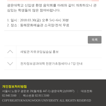
광운대학교 신입생 환영 음악회를 아래와 같이 개최하오니 관
심있는 학생들의 많은 참여바랍니다.
1. 일시 : 2018.03.30(금) 오후 5시~6시 30분
2. 장소 : 동해문화예술관 소극장/전석 무료
목록
새빛관 자유코딩실습실 홍보
전자정보공과대학 전문가초청세미나 7강 안내
개인정보처리방침
서울시 노원구 광운로 20(월계동 447-1) 광운대학교(01897)
|
대표전화
02.940.5160
|
팩스번호 02.911.5160
COPYRIGHT©KWANGWOON UNIVERSITY. ALL RIGHTS RESERVED