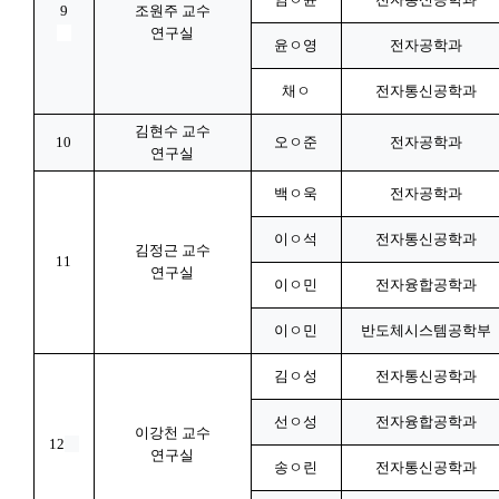
9
조원주 교수
연구실
윤ㅇ영
전자공학과
채ㅇ
전자통신공학과
김현수 교수
10
오ㅇ준
전자공학과
연구실
백ㅇ욱
전자공학과
이ㅇ석
전자통신공학과
김정근 교수
11
연구실
이ㅇ민
전자융합공학과
이ㅇ민
반도체시스템공학부
김ㅇ성
전자통신공학과
선ㅇ성
전자융합공학과
이강천 교수
12
연구실
송ㅇ린
전자통신공학과