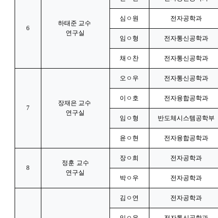
심ㅇ원
전자공학과
하태준 교수
6
연구실
임ㅇ형
전자통신공학과
채ㅇ찬
전자통신공학과
오ㅇ우
전자통신공학과
이ㅇ호
전자융합공학과
장재은 교수
7
연구실
임ㅇ형
반도체시스템공학부
윤ㅇ현
전자융합공학과
장ㅇ희
전자공학과
정훈 교수
8
연구실
박ㅇ우
전자공학과
김ㅇ연
전자공학과
임ㅇ윤
전자통신공학과