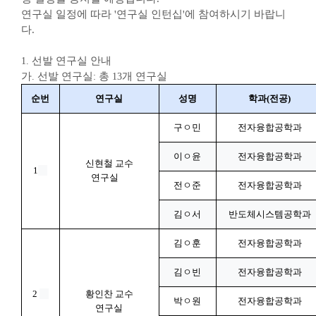
연구실 일정에 따라 '연구실 인턴십'에 참여하시기 바랍니
다
.
선발 연구실 안내
1.
가
선발 연구실
총
개 연구실
.
:
13
순번
연구실
성명
학과
(
전공
)
구ㅇ민
전자융합공학과
이ㅇ윤
전자융합공학과
신현철 교수
1
연구실
전ㅇ준
전자융합공학과
김ㅇ서
반도체시스템공학과
김ㅇ훈
전자융합공학과
김ㅇ빈
전자융합공학과
2
황인찬 교수
박ㅇ원
전자융합공학과
연구실