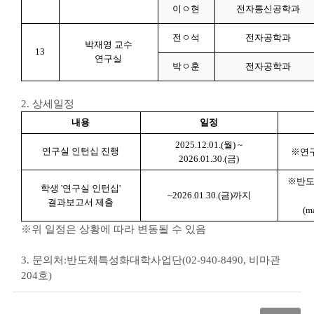
이ㅇ현
전자통신공학과
전ㅇ석
전자공학과
박재영 교수
13
연구실
박ㅇ훈
전자공학과
2.
상세일정
내용
일정
2025.12.01.(
월
) ~
연구실 인턴십 진행
※
연
2026.01.30.(
금
)
※
반
학생 '연구실 인턴십'
~2026.01.30.(
금
)
까지
결과보고서 제출
(m
※
위 일정은 상황에 따라 변동될 수 있음
3.
문의처
:
반도체특성화대학사업단
(02-940-8490,
비마관
204
호
)