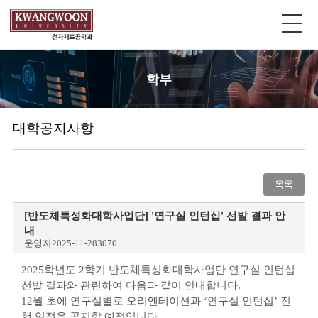
학부
대학공지사항
목록
[반도체특성화대학사업단] '연구실 인턴십' 선발 결과 안
내
운영자
2025-11-28
3070
2025
학년도
2
학기 반도체특성화대학사업단 연구실 인턴십
선발 결과와 관련하여 다음과 같이 안내합니다
.
12
월 초에 연구실별로 오리엔테이션과
‘
연구실 인턴십
’
진
행 일정을 공지할 예정입니다
.