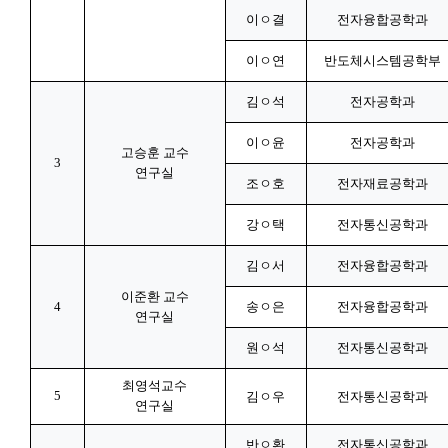
이ㅇ결
전자융합공학과
이ㅇ연
반도체시스템공학부
김ㅇ석
전자공학과
이ㅇ윤
전자공학과
고승훈 교수
3
연구실
조ㅇ호
전자재료공학과
강ㅇ택
전자통신공학과
김ㅇ서
전자융합공학과
이준환 교수
4
송ㅇ은
전자융합공학과
연구실
원ㅇ석
전자통신공학과
최영석교수
5
김ㅇ우
전자통신공학과
연구실
반ㅇ환
전자통신공학과