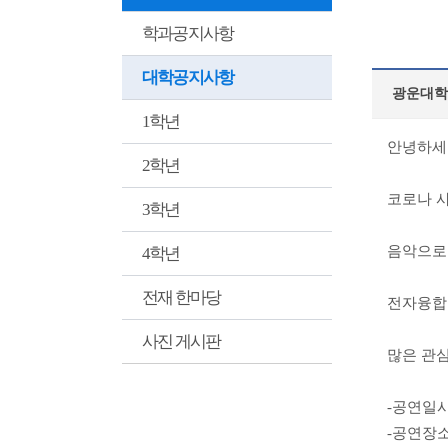
학과공지사항
대학공지사항
광운대학
1학년
안녕하세
2학년
코로나 
3학년
음악으로
4학년
전재 한마당
전자융합
사진 게시판
많은 관
-공연일시 :
-공연장소