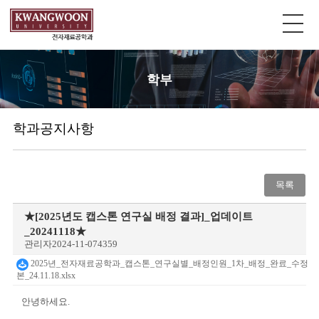
학부
학과공지사항
목록
★[2025년도 캡스톤 연구실 배정 결과]_업데이트
_20241118★
관리자
2024-11-07
4359
2025년_전자재료공학과_캡스톤_연구실별_배정인원_1차_배정_완료_수정
본_24.11.18.xlsx
안녕하세요.