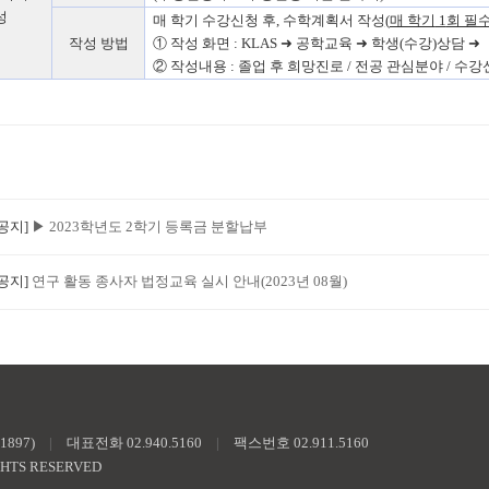
성
매 학기 수강신청 후
,
수학계획서 작성
(
매 학기
1
회 필
작성 방법
①
작성 화면
: KLAS
➜
공학교육
➜
학생
(
수강
)
상담
➜ 
②
작성내용
:
졸업 후 희망진로
/
전공 관심분야
/
수강
[공지]
▶ 2023학년도 2학기 등록금 분할납부
[공지]
연구 활동 종사자 법정교육 실시 안내(2023년 08월)
897)
|
대표전화 02.940.5160
|
팩스번호 02.911.5160
GHTS RESERVED