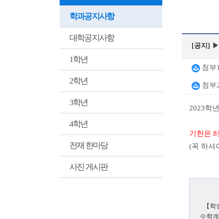
학과공지사항
대학공지사항
[공지]
▶
1학년
첨부1
2학년
첨부2
3학년
2023
학년
4학년
기한은
8
전재 한마당
(
꼭 하셔
사진 게시판
【
학
수학계