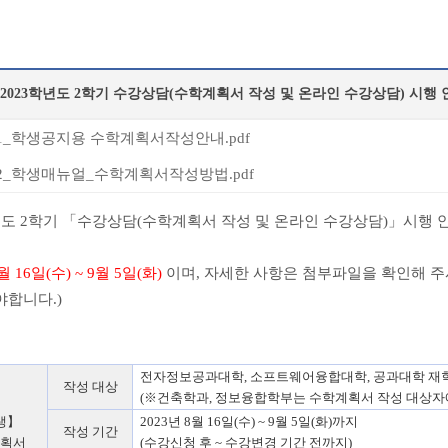
2023학년도 2학기 수강상담(수학계획서 작성 및 온라인 수강상담) 시행 
_학생공지용 수학계획서작성안내.pdf
_학생매뉴얼_수학계획서작성방법.pdf
도 2
학기
「
수강상담
(
수학계획서 작성 및 온라인 수강상담
)
」
시행 
월
16
일
(
수
) ~ 9
월
5
일
(
화
)
이며
,
자세한 사항은 첨부파일을 확인해 
야합니다
.)
전자정보공과대학
,
소프트웨어융합대학
,
공과대학 재
작성 대상
(
※
건축학과
,
정보융합학부는 수학계획서 작성 대상자
생
】
2023
년
8
월
16
일
(
수
) ~ 9
월
5
일
(
화
)
까지
작성 기간
획서
(
수강신청 후
~
수강변경 기간 전까지
)