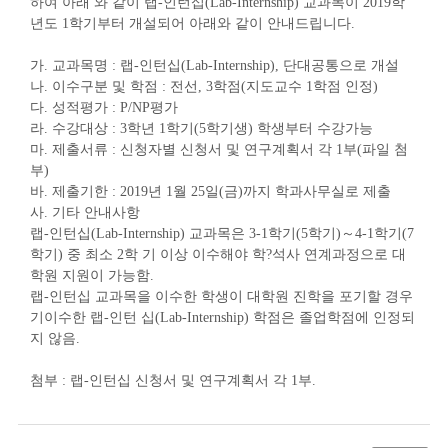
하여 아래 와 같이 랩
-
인턴십
(Lab-Internship)
교과목이
2019
학
년도
1
학기부터 개설되어 아래와 같이 안내드립니다
.
가
.
교과목명
:
랩
-
인턴십
(Lab-Internship),
단대공통으로 개설
나
.
이수구분 및 학점
:
전선
, 3
학점
(
지도교수
1
학점 인정
)
다
.
성적평가
: P/NP
평가
라
.
수강대상
: 3
학년
1
학기
(5
학기생
)
학생부터 수강가능
마
.
제출서류
:
신청자별 신청서 및 연구계획서 각
1
부(파일 첨
부)
바
.
제출기한
: 2019
년 1
월 25
일
(
금
)
까지 학과사무실로 제출
사
.
기타 안내사항
랩
-
인턴십
(Lab-Internship)
교과목은
3-1
학기
(5
학기
)
～
4-1
학기
(7
학기
)
중 최소
2
학 기 이상 이수해야 학
?
석사 연계과정으로 대
학원 지원이 가능함
.
랩
-
인턴십 교과목을 이수한 학생이 대학원 진학을 포기할 경우
기이수한 랩
-
인턴 십
(Lab-Internship)
학점은 졸업학점에 인정되
지 않음
.
첨부
:
랩
-
인턴십 신청서 및 연구계획서 각
1
부
.