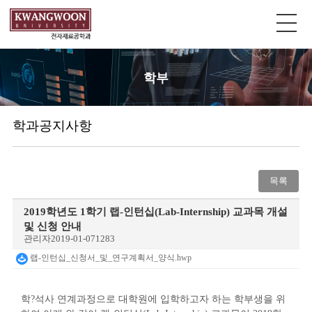
학부
학과공지사항
목록
2019학년도 1학기 랩-인턴십(Lab-Internship) 교과목 개설
및 신청 안내
관리자
2019-01-07
1283
랩-인턴십_신청서_및_연구계획서_양식.hwp
학
?
석사 연계과정으로 대학원에 입학하고자 하는 학부생을 위