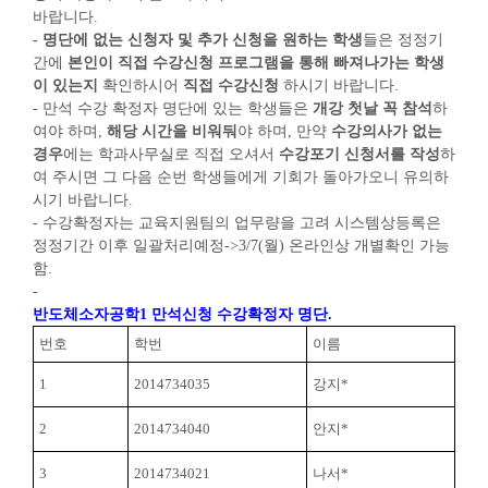
바랍니다.
- 명단에 없는 신청자 및 추가 신청을 원하는 학생
들은 정정기
간에
본인이 직접 수강신청 프로그램을 통해 빠져나가는 학생
이 있는지
확인하시어
직접 수강신청
하시기 바랍니다.
- 만석 수강 확정자 명단에 있는 학생들은
개강 첫날 꼭 참석
하
여야 하며,
해당 시간을 비워둬
야 하며, 만약
수강의사가 없는
경우
에는 학과사무실로 직접 오셔서
수강포기 신청서를 작성
하
여 주시면 그 다음 순번 학생들에게 기회가 돌아가오니 유의하
시기 바랍니다.
- 수강확정자는 교육지원팀의 업무량을 고려 시스템상등록은
정정기간 이후 일괄처리예정->3/7(월) 온라인상 개별확인 가능
함.
-
반도체소자공학1 만석신청 수강확정자 명단.
번호
학번
이름
1
2014734035
강지*
2
2014734040
안지*
3
2014734021
나서*