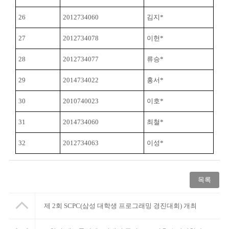
26
2012734060
김지*
27
2012734078
이헌*
28
2012734077
류승*
29
2014734022
홍서*
30
2010740023
이호*
31
2014734060
최철*
32
2012734063
이성*
목록
제 2회 SCPC(삼성 대학생 프로그래밍 경진대회) 개최