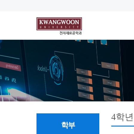
4학년
학부