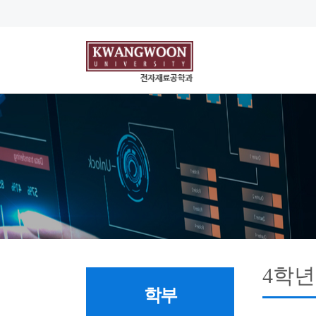
4학년
학부