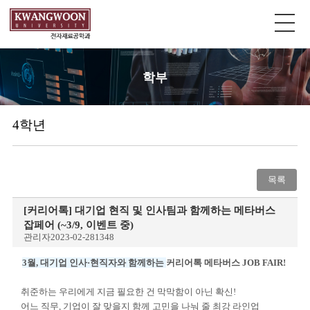
학부
4학년
목록
[커리어톡] 대기업 현직 및 인사팀과 함께하는 메타버스
잡페어 (~3/9, 이벤트 중)
관리자
2023-02-28
1348
3월,
대기업 인사·현직자와 함께하는
커리어톡 메타버스 JOB FAIR!
취준하는 우리에게
지금 필요한 건 막막함이 아닌 확신!
어느 직무, 기업이 잘 맞을지
함께 고민을 나눠 줄 최강 라인업
___