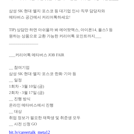
삼성·SK·현대·엘지·포스코 등
대기업 인사·직무 담당자와
메타버스 공간에서 커리어톡하세요!
TIP)
상담만 하면 아쉬울까 봐 에어팟맥스, 아이폰14, 플스5 등
원하는 상품으로 교환 가능한 커리어톡 포인트까지
___
______________
___
커리어톡 메타버스 JOB FAIR
__
참여기업
삼성·SK·현대·엘지·포스코·한화·기아 등
__
일정
1
회차 - 3월 10일 (금)
2
회차 - 3월 17일 (금)
__
진행 방식
온라인 메타버스에서 진행
__
대상
취업 정보가 필요한 재학생 및 취준생 모두
__
사전 신청 GO
bit.ly/careertalk_meta12