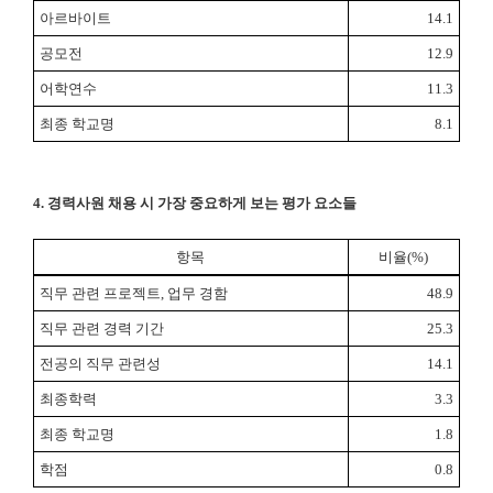
아르바이트
14.1
공모전
12.9
어학연수
11.3
최종 학교명
8.1
4.
경력사원 채용 시 가장 중요하게 보는 평가 요소들
항목
비율
(%)
직무 관련 프로젝트
,
업무 경함
48.9
직무 관련 경력 기간
25.3
전공의 직무 관련성
14.1
최종학력
3.3
최종 학교명
1.8
학점
0.8