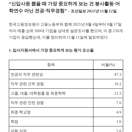
“
신입사원 뽑을 때 가장 중요하게 보는 건 봉사활동
·
어
학연수 아닌 전공
·
직무경험
” -
조선일보
2021
년
11
월
12
일
한국고용정보원이 고용노동부와 함께
2021
년
8
월
4
일부터
9
월
17
일
까지 매출 상위
500
대 기업을 상대로 설문조사를 했으며
,
이 중
250
개
기업이 응답했는데
,
이를 정리하여
11
월
11
일에 발표하였다
.
1. 입사지원서에서 가장 중요하게 보는 평가 요소들
항목
비율
(%)
전공의 직무 관련성
47.3
직무 관련 근무 경험
16.2
고졸
,
대졸
,
대학원졸 등 최종학력
12.3
직무 관련 인턴 경험
7.6
최종 학교명
4.9
학점
1.6
어학 성적
1.0