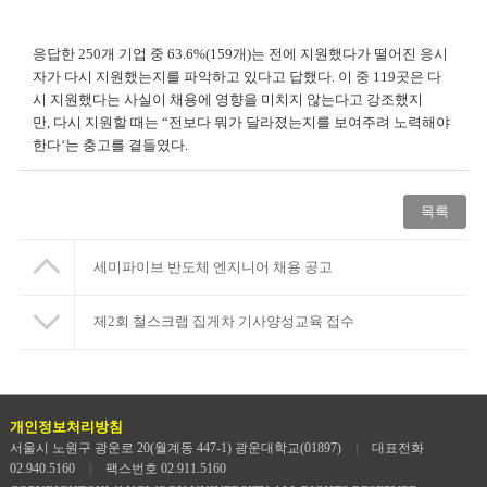
응답한
250
개 기업 중
63.6%(159
개
)
는 전에 지원했다가 떨어진 응시
자가 다시 지원했는지를 파악하고 있다고 답했다
.
이 중
119
곳은 다
시 지원했다는 사실이 채용에 영향을 미치지 않는다고 강조했지
만
,
다시 지원할 때는
“
전보다 뭐가 달라졌는지를 보여주려 노력해야
한다
‘
는 충고를 곁들였다
.
목록
세미파이브 반도체 엔지니어 채용 공고
제2회 철스크랩 집게차 기사양성교육 접수
개인정보처리방침
서울시 노원구 광운로 20(월계동 447-1) 광운대학교(01897)
|
대표전화
02.940.5160
|
팩스번호 02.911.5160