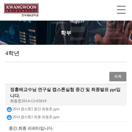
학부
4학년
목록
정홍배교수님 연구실 캡스톤실험 중간 및 최종발표 ppt입
니다.
최동준
2014-12-05
819
2014 캡스톤2 중간 최동준.pptx
2014 캡스톤2 최종 최동준.pptx
중간,최종 피피티입니다.