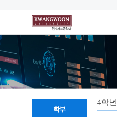
4학년
학부