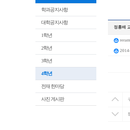
학과공지사항
대학공지사항
정홍배 
1학년
reram
2학년
201
3학년
4학년
전재 한마당
사진 게시판