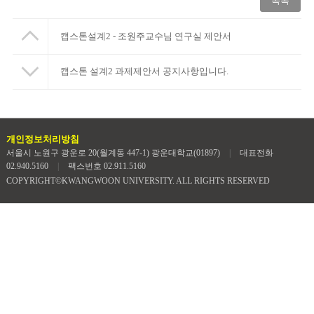
목록
캡스톤설계2 - 조원주교수님 연구실 제안서
캡스톤 설계2 과제제안서 공지사항입니다.
개인정보처리방침
서울시 노원구 광운로 20(월계동 447-1) 광운대학교(01897)
|
대표전화
02.940.5160
|
팩스번호 02.911.5160
COPYRIGHT©KWANGWOON UNIVERSITY. ALL RIGHTS RESERVED