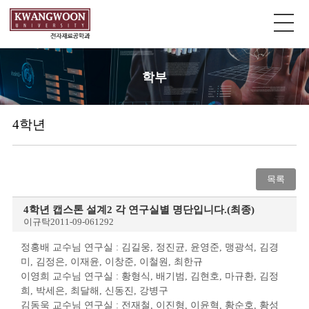
학부
4학년
목록
4학년 캡스톤 설계2 각 연구실별 명단입니다.(최종)
이규탁
2011-09-06
1292
정홍배 교수님 연구실 : 김길웅, 정진균, 윤영준, 맹광석, 김경
미, 김정은, 이재윤, 이창준, 이철원, 최한규
이영희 교수님 연구실 : 황형식, 배기범, 김현호, 마규환, 김정
희, 박세은, 최달해, 신동진, 강병구
김동욱 교수님 연구실 : 전재철, 이진형, 이윤혁, 황순호, 황성