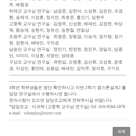
주, 배형권
하재근 교수님 연구실 : 남궁준, 김한석, 소성현, 김은찬, 조경
환, 송재석, 이장훈, 정지민, 최호준, 홍인기, 임현우
고중혁 교수님 연구실 : 김영주, 신성환, 배재빈, 김정헌, 박상
욱, 함승재, 송현지, 정유선, 송현철, 연일상
조원주 교수님 연구실 : 최원준, 장동엽, 이승석, 정지원, 장기
현, 정현석, 배태언, 구자경
남송민 교수님 연구실 : 정민기, 한정헌, 정진우, 장일오, 임종
민, 이미리, 이성환, 석영만, 성태호
구상모 교수님 연구실 : 곽한섭, 오병훈, 김선휘, 오성호, 윤호
권, 이성민, 황민태, 임왕섭, 배세민, 김익주, 방석호, 구기모
-----------------------------------------------------------------------------
-------------------------------
4학년 학부생들은 명단 확인하시고 이번 2학기 캡스톤설계2 를
담당 연구실에서 수행하시면 됩니다.
문의사항이 있으면 담당조교에게 연락주시길 바랍니다.
*담당조교 : 이규탁 (고중혁 교수님 연구실) Tel: 010-9584-1878
e-mail :
valueplus@naver.com
목록