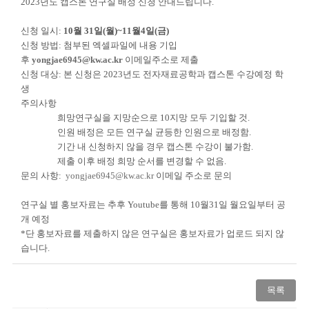
2023
년도 캡스톤 연구실 배정 신청 안내드립니다
.
신청 일시
:
10
월
31
일
(
월
)~11
월
4
일
(
금
)
신청 방법
:
첨부된 엑셀파일에 내용 기입
후
yongjae6945@kw.ac.kr
이메일주소로 제출
신청 대상
:
본 신청은
2023
년도 전자재료공학과 캡스톤 수강예정 학
생
주의사항
희망연구실을 지망순으로
10
지망 모두 기입할 것
.
인원 배정은 모든 연구실 균등한 인원으로 배정함
.
기간 내 신청하지 않을 경우 캡스톤 수강이 불가함
.
제출 이후 배정 희망 순서를 변경할 수 없음
.
문의 사항
:
yongjae6945@kw.ac.kr
이메일 주소로 문의
연구실 별 홍보자료는 추후
Youtube
를 통해
10
월
31
일 월요일부터 공
개 예정
*
단 홍보자료를 제출하지 않은 연구실은 홍보자료가 업로드 되지 않
습니다
.
목록