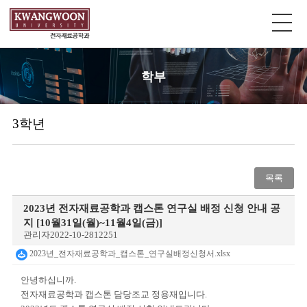
학부
3학년
목록
2023년 전자재료공학과 캡스톤 연구실 배정 신청 안내 공
지 [10월31일(월)~11월4일(금)]
관리자
2022-10-28
12251
2023년_전자재료공학과_캡스톤_연구실배정신청서.xlsx
안녕하십니까
.
전자재료공학과 캡스톤 담당조교 정용재입니다
.