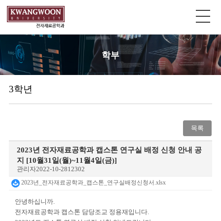
학부
3학년
목록
2023년 전자재료공학과 캡스톤 연구실 배정 신청 안내 공
지 [10월31일(월)~11월4일(금)]
관리자
2022-10-28
12302
2023년_전자재료공학과_캡스톤_연구실배정신청서.xlsx
안녕하십니까
.
전자재료공학과 캡스톤 담당조교 정용재입니다
.