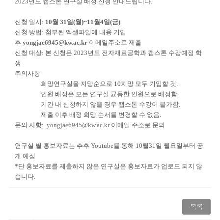
2023
년도 캡스톤 연구실 배정 신청 안내드립니다
.
신청 일시
:
10
월
31
일
(
월
)~11
월
4
일
(
금
)
신청 방법
:
첨부된 엑셀파일에 내용 기입
후
yongjae6945@kw.ac.kr
이메일주소로 제출
신청 대상
:
본 신청은
2023
년도 전자재료공학과 캡스톤 수강예정 학
생
주의사항
희망연구실을 지망순으로
10
지망 모두 기입할 것
.
인원 배정은 모든 연구실 균등한 인원으로 배정함
.
기간 내 신청하지 않을 경우 캡스톤 수강이 불가함
.
제출 이후 배정 희망 순서를 변경할 수 없음
.
문의 사항
:
yongjae6945@kw.ac.kr
이메일 주소로 문의
연구실 별 홍보자료는 추후
Youtube
를 통해
10
월
31
일 월요일부터 공
개 예정
*
단 홍보자료를 제출하지 않은 연구실은 홍보자료가 업로드 되지 않
습니다
.
목록