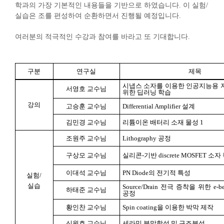
학과의 가장 기본적인 내용들을 기반으로 하였습니다
.
이 실험
/
실습은 조를 편성하여 순환하면서 진행될 예정입니다
.
여러분의 적극적인 수강과 참여를 바라고 또 기대합니다
.
구분
연구실
제목
시냅스 소자를 이용한 인공지능용 
서영호 교수님
위한 딥러닝 학습
강의
고승훈 교수님
Differential Amplifier
설계
김민경 교수님
리튬이온 배터리 소재 물성
1
조원주 교수님
Lithography
공정
구상모 교수님
실리콘
-
기반
discrete MOSFET
소자
이대석 교수님
PN Diode
의 전기적 특성
실험
/
실습
Source/Drain
전극 증착을 위한
e-b
하태준 교수님
공정
황인찬 교수님
Spin coating
을 이용한 박막 제작
신원호 교수님
세라믹 분말합성 및 구조분석