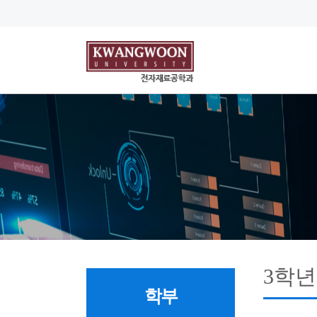
3학년
학부