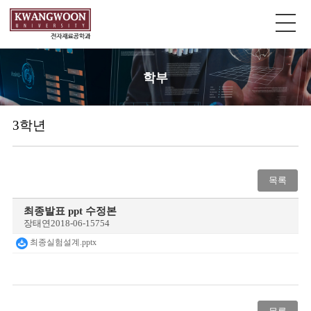
학부
3학년
목록
최종발표 ppt 수정본
장태연
2018-06-15
754
최종실험설계.pptx