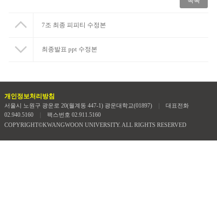
목록
7조 최종 피피티 수정본
최종발표 ppt 수정본
개인정보처리방침
서울시 노원구 광운로 20(월계동 447-1) 광운대학교(01897)
|
대표전화
02.940.5160
|
팩스번호 02.911.5160
COPYRIGHT©KWANGWOON UNIVERSITY. ALL RIGHTS RESERVED