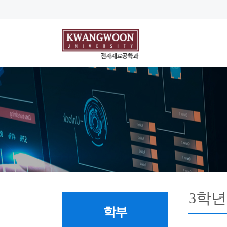
3학년
학부