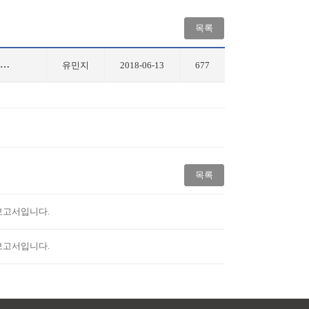
목록
전자재료물성실험및설계 (조원주 교수님) 6조 최종발표ppt 및 중간보고서, 최종보고서입니다.
유민지
2018-06-13
677
목록
보고서입니다.
보고서입니다.