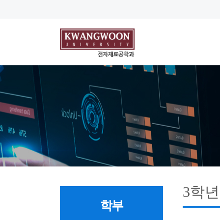
3학년
학부