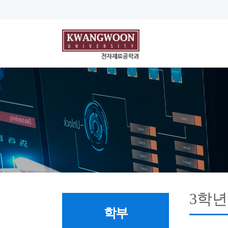
3학년
학부