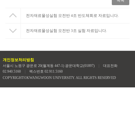
목록
전자재료물성실험 오전반 4조 반도체회로 자료입니다.
전자재료물성실험 오전반 3조 실험 자료입니다.
개인정보처리방침
서울시 노원구 광운로 20(월계동 447-1) 광운대학교(01897)
|
대표전화
02.940.5160
|
팩스번호 02.911.5160
COPYRIGHT©KWANGWOON UNIVERSITY. ALL RIGHTS RESERVED