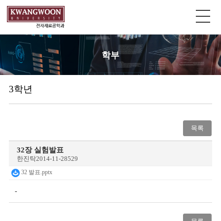
학부
3학년
목록
32장 실험발표
한진탁
2014-11-28
529
32 발표.pptx
-