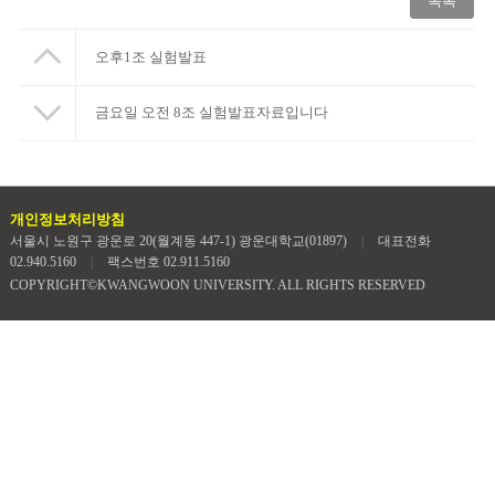
목록
오후1조 실험발표
금요일 오전 8조 실험발표자료입니다
개인정보처리방침
서울시 노원구 광운로 20(월계동 447-1) 광운대학교(01897)
|
대표전화
02.940.5160
|
팩스번호 02.911.5160
COPYRIGHT©KWANGWOON UNIVERSITY. ALL RIGHTS RESERVED