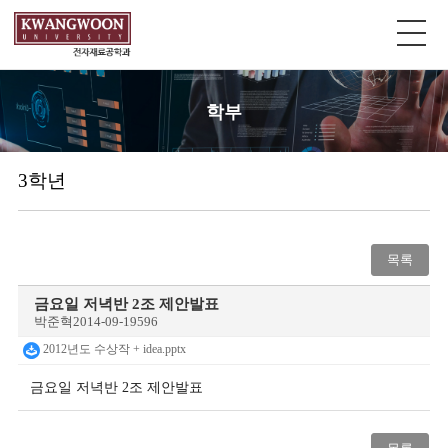
학부
3학년
목록
금요일 저녁반 2조 제안발표
박준혁
2014-09-19
596
2012년도 수상작 + idea.pptx
금요일 저녁반 2조 제안발표