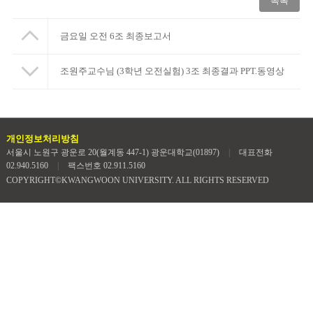
목록
금요일 오전 6조 최종보고서
조원주교수님 (3학년 오전실험) 3조 최종결과 PPT.동영상
개인정보처리방침
서울시 노원구 광운로 20(월계동 447-1) 광운대학교(01897)
|
대표전화
02.940.5160
|
팩스번호 02.911.5160
COPYRIGHT©KWANGWOON UNIVERSITY. ALL RIGHTS RESERVED