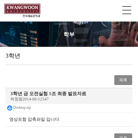
학부
3학년
목록
3학년 금 오전실험 5조 최종 발표자료
허창원
2014-06-12
547
Desktop.zip
영상포함 압축파일 입니다.