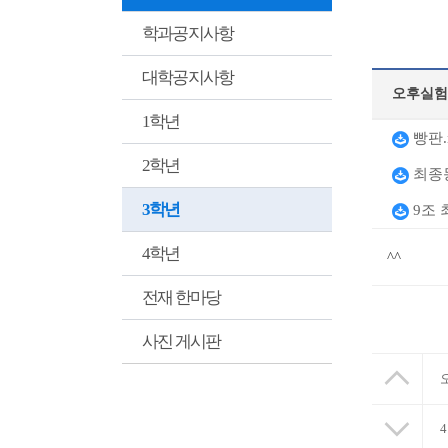
학과공지사항
대학공지사항
오후실험
1학년
빵판.
2학년
최종동
3학년
9조 최
4학년
^^
전재 한마당
사진 게시판