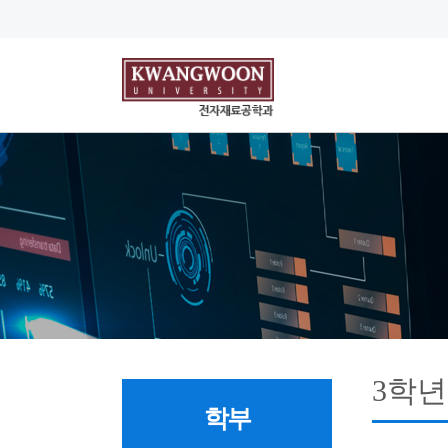
3학년
학부