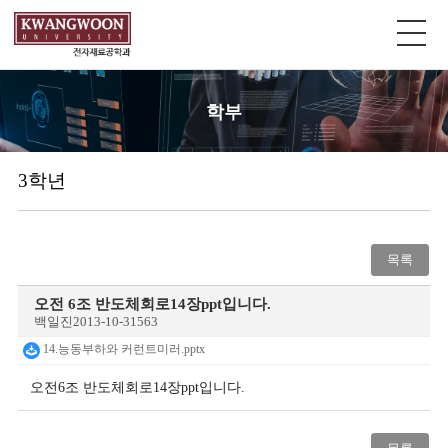
학부
3학년
목록
오전 6조 반도체회로14장ppt입니다.
백일진
2013-10-31
563
14.능동부하와 커런트미러.pptx
오전6조 반도체회로14장ppt입니다.