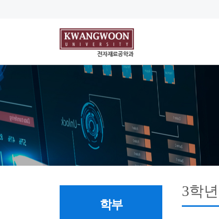
3학년
학부