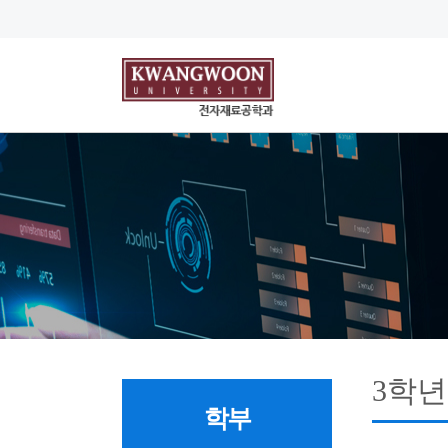
3학년
학부