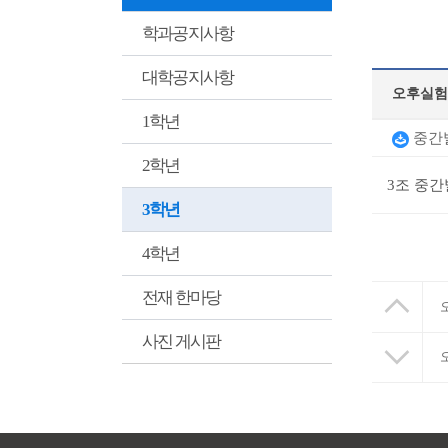
학과공지사항
대학공지사항
오후실험
1학년
중간발
2학년
3조 중간
3학년
4학년
전재 한마당
사진 게시판