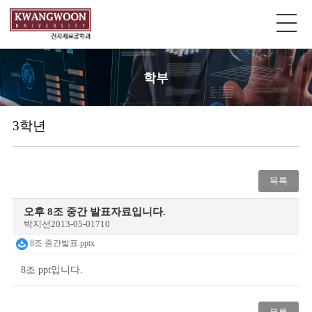
학부
3학년
목록
오후 8조 중간 발표자료입니다.
박지선
2013-05-01
710
8조 중간발표.pptx
8조 ppt입니다.