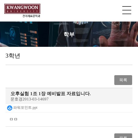
학부
3학년
목록
오후실험 1조 1장 예비발표 자료입니다.
문호경
2013-03-14
697
파워포인트.ppt
ㅁㅁ