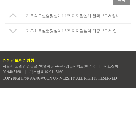
목록
기초회로실험및설계1 1조 디지털설계 결과보고서입니다.
기초회로실험및설계1 6조 디지털설계 최종보고서 입니다
개인정보처리방침
서울시 노원구 광운로 20(월계동 447-1) 광운대학교(01897)
|
대표전화
02.940.5160
|
팩스번호 02.911.5160
COPYRIGHT©KWANGWOON UNIVERSITY. ALL RIGHTS RESERVED