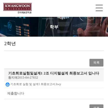
학부
2학년
목록
기초회로실험및설계1 2조 디지털설계 최종보고서 입니다
황지예
2015-04-27
832
기초회로 실험 및 설계1 최종보고서.hwp
제출합니다