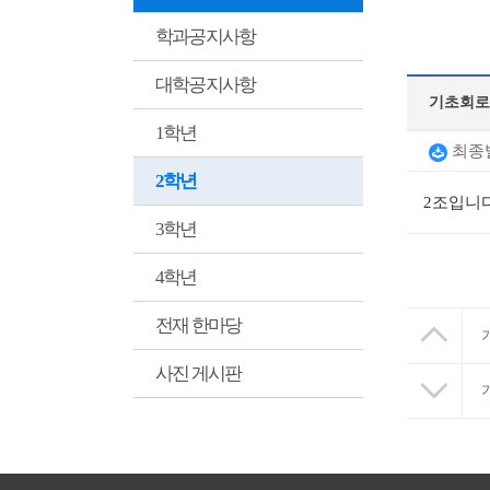
학과공지사항
대학공지사항
기초회로
1학년
최종발
2학년
2조입니다
3학년
4학년
전재 한마당
사진 게시판