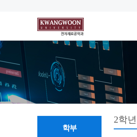
2학년
학부